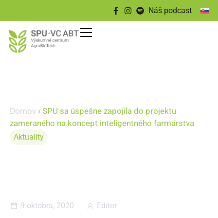
Náš podcast
Domov
›
SPU sa úspešne zapojila do projektu
zameraného na koncept inteligentného farmárstva
Aktuality
SPU sa úspešne zapojila do
projektu zameraného na
koncept inteligentného
farmárstva
9 októbra, 2020
Editor