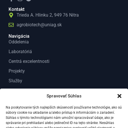
Kontakt
Trieda A. Hlinku 2, 949 76 Nitra
agrobiotech@uniag.sk
Navigácia
Oddelenia
Laboratóriá
Centrá excelentnosti
Projekty
Služby
O nás
Spravovať Súhlas
Kontakt
Na poskytovanie tých najlepších skúseností používame technológie, ako sú
Dokumenty
súbory cookie na ukladanie a/alebo prístup k informáciám o zariadení.
Všeobecné dokumenty
Súhlas s týmito technológiami nám umožní spracovávať údaje, ako je
správanie pri prehliadaní alebo jedinečné ID na tejto stránke. Nesúhlas
Dokumenty Pre odborných riešiteľov VC ABT