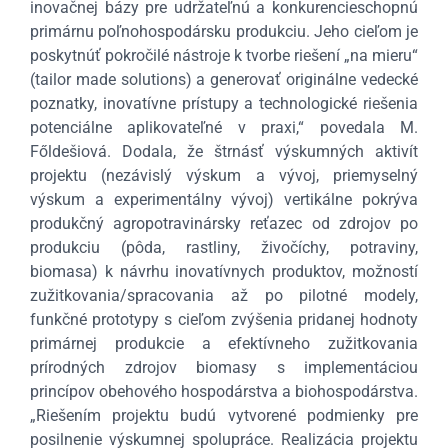
inovačnej bázy pre udržateľnú a konkurencieschopnú
primárnu poľnohospodársku produkciu. Jeho cieľom je
poskytnúť pokročilé nástroje k tvorbe riešení „na mieru“
(tailor made solutions) a generovať originálne vedecké
poznatky, inovatívne prístupy a technologické riešenia
potenciálne aplikovateľné v praxi,“ povedala M.
Főldešiová. Dodala, že štrnásť výskumných aktivít
projektu (nezávislý výskum a vývoj, priemyselný
výskum a experimentálny vývoj) vertikálne pokrýva
produkčný agropotravinársky reťazec od zdrojov po
produkciu (pôda, rastliny, živočíchy, potraviny,
biomasa) k návrhu inovatívnych produktov, možností
zužitkovania/spracovania až po pilotné modely,
funkčné prototypy s cieľom zvýšenia pridanej hodnoty
primárnej produkcie a efektívneho zužitkovania
prírodných zdrojov biomasy s implementáciou
princípov obehového hospodárstva a biohospodárstva.
„Riešením projektu budú vytvorené podmienky pre
posilnenie výskumnej spolupráce. Realizácia projektu