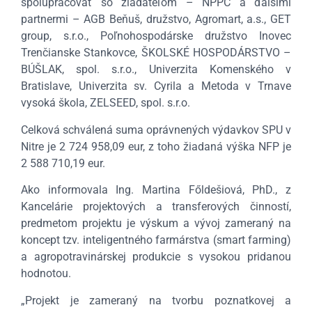
spolupracovať so žiadateľom – NPPC a ďalšími
partnermi – AGB Beňuš, družstvo, Agromart, a.s., GET
group, s.r.o., Poľnohospodárske družstvo Inovec
Trenčianske Stankovce, ŠKOLSKÉ HOSPODÁRSTVO –
BÚŠLAK, spol. s.r.o., Univerzita Komenského v
Bratislave, Univerzita sv. Cyrila a Metoda v Trnave
vysoká škola, ZELSEED, spol. s.r.o.
Celková schválená suma oprávnených výdavkov SPU v
Nitre je 2 724 958,09 eur, z toho žiadaná výška NFP je
2 588 710,19 eur.
Ako informovala Ing. Martina Főldešiová, PhD., z
Kancelárie projektových a transferových činností,
predmetom projektu je výskum a vývoj zameraný na
koncept tzv. inteligentného farmárstva (smart farming)
a agropotravinárskej produkcie s vysokou pridanou
hodnotou.
„Projekt je zameraný na tvorbu poznatkovej a