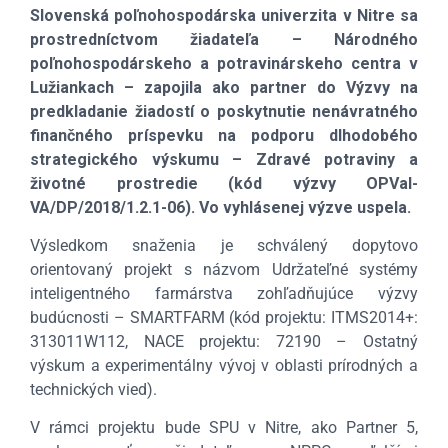
Slovenská poľnohospodárska univerzita v Nitre sa
prostredníctvom žiadateľa – Národného
poľnohospodárskeho a potravinárskeho centra v
Lužiankach – zapojila ako partner do Výzvy na
predkladanie žiadostí o poskytnutie nenávratného
finančného príspevku na podporu dlhodobého
strategického výskumu – Zdravé potraviny a
životné prostredie (kód výzvy OPVaI-
VA/DP/2018/1.2.1-06). Vo vyhlásenej výzve uspela.
Výsledkom snaženia je schválený dopytovo
orientovaný projekt s názvom Udržateľné systémy
inteligentného farmárstva zohľadňujúce výzvy
budúcnosti – SMARTFARM (kód projektu: ITMS2014+:
313011W112, NACE projektu: 72190 – Ostatný
výskum a experimentálny vývoj v oblasti prírodných a
technických vied).
V rámci projektu bude SPU v Nitre, ako Partner 5,