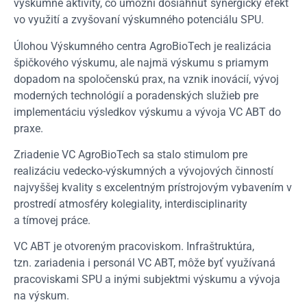
výskumné aktivity, čo umožní dosiahnuť synergický efekt
vo využití a zvyšovaní výskumného potenciálu SPU.
Úlohou Výskumného centra AgroBioTech je realizácia
špičkového výskumu, ale najmä výskumu s priamym
dopadom na spoločenskú prax, na vznik inovácií, vývoj
moderných technológií a poradenských služieb pre
implementáciu výsledkov výskumu a vývoja VC ABT do
praxe.
Zriadenie VC AgroBioTech sa stalo stimulom pre
realizáciu vedecko-výskumných a vývojových činností
najvyššej kvality s excelentným prístrojovým vybavením v
prostredí atmosféry kolegiality, interdisciplinarity
a tímovej práce.
VC ABT je otvoreným pracoviskom. Infraštruktúra,
tzn. zariadenia i personál VC ABT, môže byť využívaná
pracoviskami SPU a inými subjektmi výskumu a vývoja
na výskum.