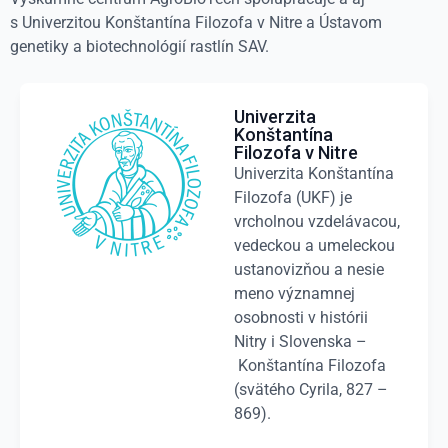
s Univerzitou Konštantína Filozofa v Nitre a Ústavom
genetiky a biotechnológií rastlín SAV.
Univerzita
Konštantína
Filozofa v Nitre
Univerzita Konštantína
Filozofa (UKF) je
vrcholnou vzdelávacou,
vedeckou a umeleckou
ustanovizňou a nesie
meno významnej
osobnosti v histórii
Nitry i Slovenska –
Konštantína Filozofa
(svätého Cyrila, 827 –
869).