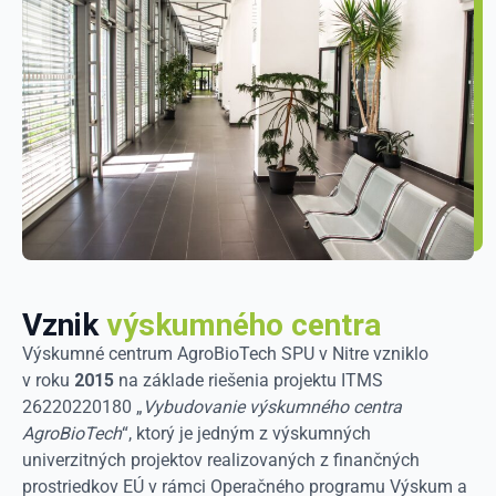
Vznik
výskumného centra
Výskumné centrum AgroBioTech SPU v Nitre vzniklo
v roku
2015
na základe riešenia projektu ITMS
26220220180 „
Vybudovanie výskumného centra
AgroBioTech
“, ktorý je jedným z výskumných
univerzitných projektov realizovaných z finančných
prostriedkov EÚ v rámci Operačného programu Výskum a