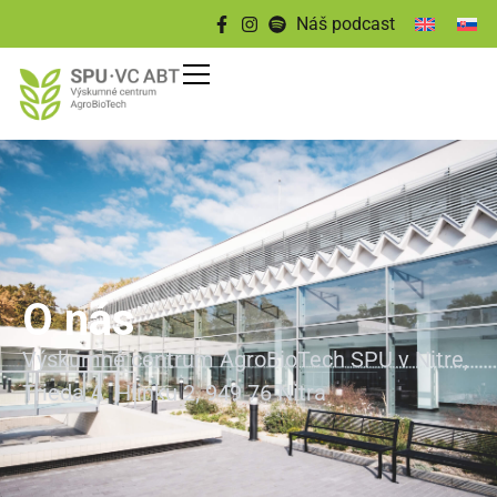
content
Náš podcast
O nás
Výskumné centrum AgroBioTech SPU v Nitre,
Trieda A. Hlinku 2, 949 76 Nitra