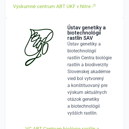
Výskumné centrum ABT UKF v Nitre
Ústav genetiky a
biotechnológií
rastlín SAV
Ústav genetiky a
biotechnológií
rastlín Centra biológie
rastlín a biodiverzity
Slovenskej akadémie
vied bol vytvorený
a konštituovaný pre
výskum aktuálnych
otázok genetiky
a biotechnológií
vyšších rastlín.
VC ABT Centrum biológie rastlín a