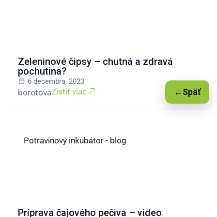
Zeleninové čipsy – chutná a zdravá
pochutina?
6 decembra, 2023
←
Späť
Zistiť viac
borotova
Potravinový inkubátor - blog
Príprava čajového pečiva – video