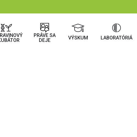
RAVINOVÝ
PRÁVE SA
VÝSKUM
LABORATÓRIÁ
KUBÁTOR
DEJE
bátor – blog