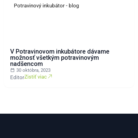
Potravinový inkubátor - blog
V Potravinovom inkubátore dávame
možnosť všetkým potravinovým
nadšencom
30 októbra, 2023
Zistiť viac
Editor