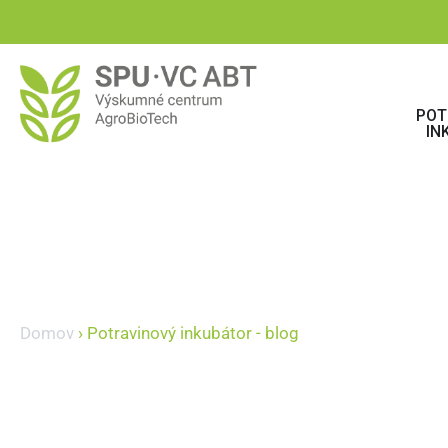
POT
IN
Domov
›
Potravinový inkubátor - blog
Potravinový inku