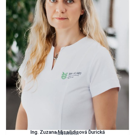
Ing. Zuzana Misailidisová Ďurická
Sekretariát