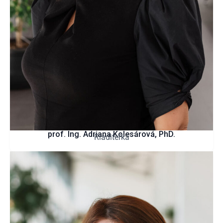
prof. Ing. Adriana Kolesárová, PhD.
Riaditeľka