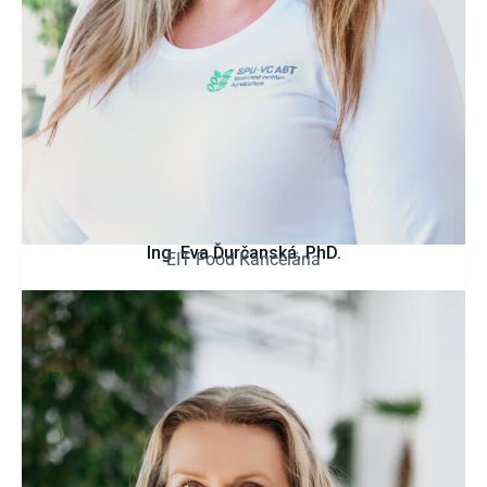
Ing. Eva Ďurčanská, PhD.
EIT Food Kancelária