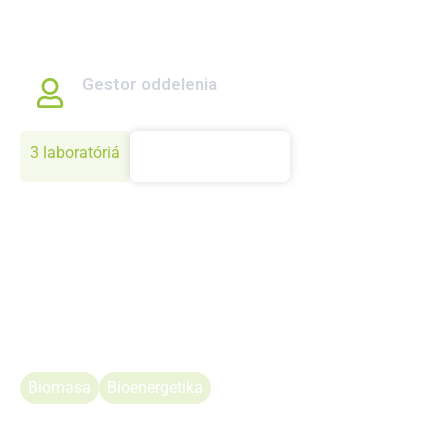
štúdiám v oblasti bioenergetiky, ekonometrickému
modelovaniu a analyzuje dopady na životné prostredie,
trhové dynamiky a spotrebiteľské rozhodovanie.
Gestor oddelenia
prof. Ing. Ján Pokrivčák, PhD.
3 laboratóriá
Zistiť viac
Biomasa
Bioenergetika
Oddelenie biosystémového