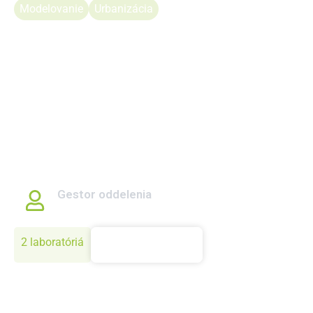
Modelovanie
Urbanizácia
Oddelenie biotechniky a
modelovania krajiny
Oddelenie sa venuje výskumu morfometrických,
biochemických a fyziologických parametrov rastlín v
urbanizovaných prostrediach, modelovaniu krajinných
štruktúr a analýze zdraviu prospešných látok v plodinách
pre výrobu nápojov. Zároveň pracuje na optimalizácii
technologických postupov výroby s dôrazom na nutričnú
a senzorickú kvalitu produktov.
Gestor oddelenia
prof. Ing. Viera Paganová, PhD.
2 laboratóriá
Zistiť viac