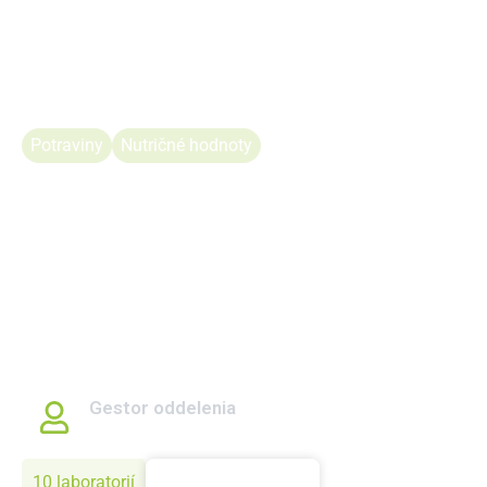
Potraviny
Nutričné hodnoty
Oddelenie technológie
potravín a biotechnológie
Oddelenie sa zaoberá vývojom a optimalizáciou
technológií pre spracovanie potravín, zameriavajúc sa na
najmä efektívnosť a ekologické aspekty. Jeho laboratóriá
sa špecializujú na analyzovanie nutričných hodnôt,
experimentálnu výrobu nápojov, kultiváciu
mikroorganizmov a testovanie biologicky aktívnych látok.
Gestor oddelenia
prof. Ing. Adriana Kolesárová, PhD.
10 laboratorií
Zistiť viac