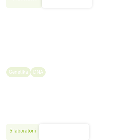
Genetika
DNA
Integrálne laboratóriá
Tieto laboratóriá sa venujú širokej škále analýz
využívajúcich genetické, mikroskopické a spektroskopické
techniky v oblastiach ako biológia, biomedicína a
farmakológia. Ich práca zahŕňa štúdie na molekulárnej,
bunkovej a mikroštrukturálnej úrovni.
5 laboratórií
Zistiť viac