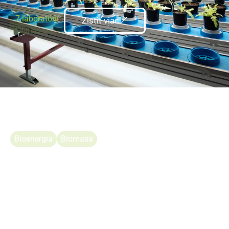
7 laboratórií
Zistiť viac
Bioenergia
Biomasa
Oddelenie aplikovanej
ekológie a bioenergie
Oddelenie sa zaoberá aplikovaným výskumom v oblasti
obnoviteľných zdrojov energie, najmä pestovaním
energetických drevín a bylín, využitím odpadovej biomasy
a produkciou biopalív.