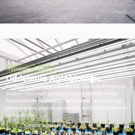
Fyziológia
Rastliny
Oddelenie Agrobiológie
Moderné výskumné pracovisko zamerané na komplexné
štúdium fyziológie, genetiky, výživy a ekológie rastlín.
Naše poznatky nachádzajú uplatnenie v biotechnológii,
potravinárstve, poľnohospodárstve, medicíne či verejnom
zdravotníctve.
Gestor oddelenia
prof. Ing. PaedDr. Jana Žiarovská, PhD.