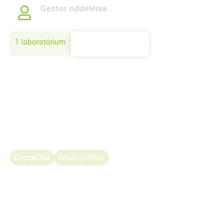
Gestor oddelenia
doc. Ing. Martin Prčík, PhD.
1 laboratórium
Zistiť viac
Energetika
Analýzy trhov
Oddelenie bioekonomiky
Oddelenie sa zaoberá analýzami trhu, cenovými štúdiami
a skúmaním vplyvu poľnohospodárskych a energetických
politík na ekonomiku. Ďalej sa venuje špecifickým