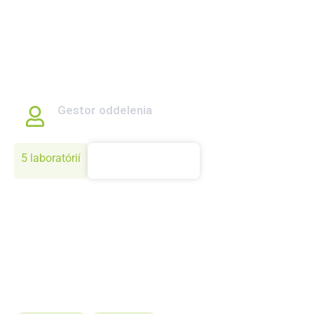
inžinierstva
Oddelenie sa zameriava na výskum a vývoj technológií
pre využitie rastlinnej biomasy na výrobu tuhých biopalív
a na inovatívne riešenia v rastlinnej produkcii. Súčasne
skúma fyzikálne vlastnosti materiálov a ich aplikáciu v
poľnohospodárstve a bioenergetike.
Gestor oddelenia
doc. Ing. Jana Galambošová PhD.
5 laboratórií
Zistiť viac