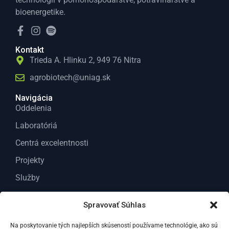
bioenergetike.
Kontakt
Trieda A. Hlinku 2, 949 76 Nitra
agrobiotech@uniag.sk
Navigácia
Oddelenia
Laboratóriá
Centrá excelentnosti
Projekty
Služby
O nás
Spravovať Súhlas
Kontakt
Na poskytovanie tých najlepších skúseností používame technológie, ako sú