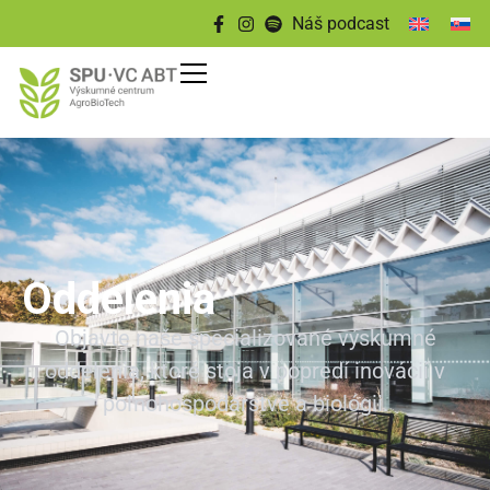
Náš podcast
Oddelenia
Objavte naše špecializované výskumné
oddelenia, ktoré stoja v popredí inovácií v
poľnohospodárstve a biológii.