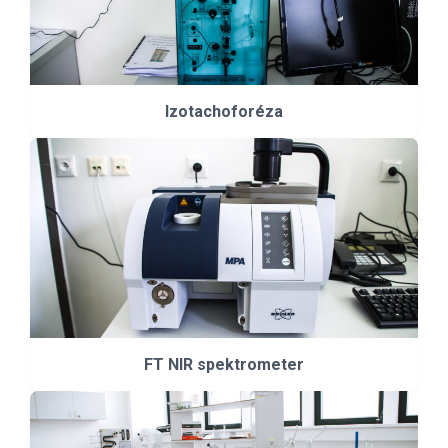
Izotachoforéza
FT NIR spektrometer