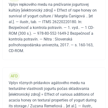
Vplyv repkového medu na prežívanie jogurtovej
kultúry [elektronický zdroj] = Effect of rape honey on
survival of yogurt culture / Margita Čanigová .. [et
al.]. — ilustr., tab. — ITMS 26220220180. In:
Bezpečnosť a kontrola potravín. — 1. vyd.. — 1 CD-
ROM (300 s.). — 978-80-552-1649-2 Bezpečnosť a
kontrola potravín. — Nitra : Slovenská
poľnohospodárska univerzita, 2017. — s. 160-163,
CD-ROM.
AFD
Vplyv rôznych prídavkov agátového medu na
texturálne vlastnosti jogurtu počas skladovania
[elektronický zdroj] = Effect of various additions of
acacia honey on textural properties of yogurt during
its storage / Zuzana Remeňová .. [et al.]. — ilustr.,