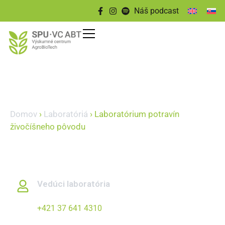
content
Náš podcast
Domov
›
Laboratóriá
›
Laboratórium potravín
živočíšneho pôvodu
Laboratórium potravín
živočíšneho pôvodu
Vedúci laboratória
doc. Ing. Miroslav Kročko, PhD.
+421 37 641 4310