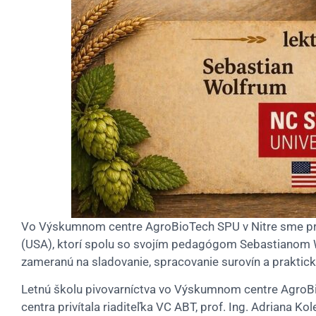
Vo Výskumnom centre AgroBioTech SPU v Nitre sme priví
(USA), ktorí spolu so svojím pedagógom Sebastianom 
zameranú na sladovanie, spracovanie surovín a praktick
Letnú školu pivovarníctva vo Výskumnom centre AgroBio
centra privítala riaditeľka VC ABT, prof. Ing. Adriana 