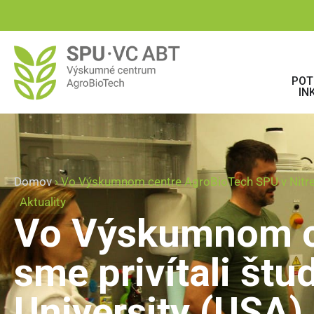
POT
IN
Domov
›
Vo Výskumnom centre AgroBioTech SPU v Nitre sm
Aktuality
Vo Výskumnom ce
sme privítali štu
University (USA)