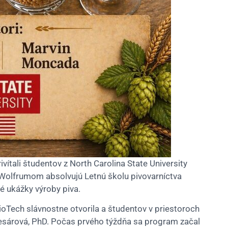
tali študentov z North Carolina State University
Wolfrumom absolvujú Letnú školu pivovarníctva
é ukážky výroby piva.
Tech slávnostne otvorila a študentov v priestoroch
Kolesárová, PhD. Počas prvého týždňa sa program začal