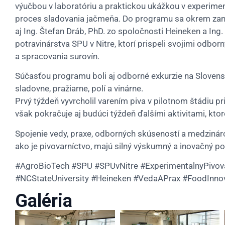
výučbou v laboratóriu a praktickou ukážkou v experimen
proces sladovania jačmeňa. Do programu sa okrem za
aj Ing. Štefan Dráb, PhD. zo spoločnosti Heineken a Ing.
potravinárstva SPU v Nitre, ktorí prispeli svojimi odbo
a spracovania surovín.
Súčasťou programu boli aj odborné exkurzie na Slovensk
sladovne, pražiarne, polí a vinárne.
Prvý týždeň vyvrcholil varením piva v pilotnom štádiu
však pokračuje aj budúci týždeň ďalšími aktivitami, kt
Spojenie vedy, praxe, odborných skúseností a medzináro
ako je pivovarníctvo, majú silný výskumný a inovačný po
#AgroBioTech #SPU #SPUvNitre #ExperimentalnyPivov
#NCStateUniversity #Heineken #VedaAPrax #FoodInno
Galéria