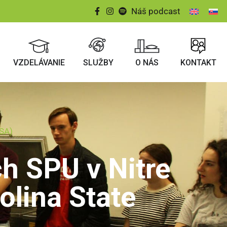
Náš podcast
VZDELÁVANIE
SLUŽBY
O NÁS
KONTAKT
USA)
 SPU v Nitre
olina State