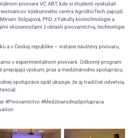
tálnom pivovare VC ABT, kde si študenti vyskúšali
mestnancov Výskumného centra AgroBioTech zapojili
 Miriam Solgajová, PhD. z Fakulty biotechnológie a
rnými skúsenosťami z oblasti pivovarníctva, technológie
u a v Českej republike – vrátane návštevy pivovaru,
 priamo v experimentálnom pivovare. Odborný program
oré prepájajú výskum, prax a medzinárodnú spoluprácu.
dnej spolupráce opäť ukazuje, že aj tradičné odvetvia,
tenciál.
ar #Pivovarnictvo #MedzinarodnaSpolupraca
vation