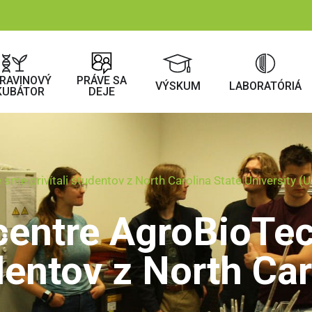
RAVINOVÝ
PRÁVE SA
VÝSKUM
LABORATÓRIÁ
KUBÁTOR
DEJE
e privítali študentov z North Carolina State University (
ntre AgroBioTech
dentov z North Car