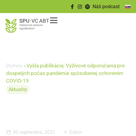
Náš podcast
Domov
›
Vyšla publikácia: Výživové odporúčania pre
dospelých počas pandémie spôsobenej ochorením
COVID-19
Aktuality
Vyšla publikácia: Výživové
odporúčania pre dospelých
počas pandémie spôsobenej
ochorením COVID-19
30 septembra, 2021
Editor