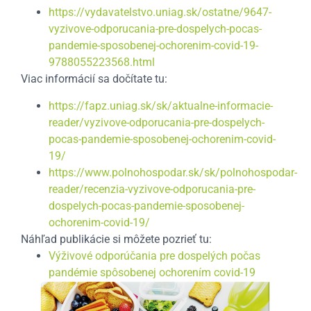
https://vydavatelstvo.uniag.sk/ostatne/9647-
vyzivove-odporucania-pre-dospelych-pocas-
pandemie-sposobenej-ochorenim-covid-19-
9788055223568.html
Viac informácií sa dočítate tu:
https://fapz.uniag.sk/sk/aktualne-informacie-
reader/vyzivove-odporucania-pre-dospelych-
pocas-pandemie-sposobenej-ochorenim-covid-
19/
https://www.polnohospodar.sk/sk/polnohospodar-
reader/recenzia-vyzivove-odporucania-pre-
dospelych-pocas-pandemie-sposobenej-
ochorenim-covid-19/
Náhľad publikácie si môžete pozrieť tu:
Výživové odporúčania pre dospelých počas
pandémie spôsobenej ochorením covid-19