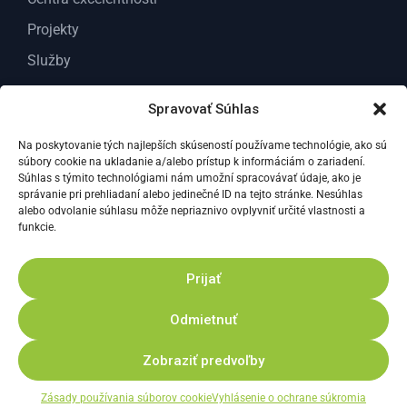
Projekty
Služby
O nás
Spravovať Súhlas
Kontakt
Na poskytovanie tých najlepších skúseností používame technológie, ako sú
Dokumenty
súbory cookie na ukladanie a/alebo prístup k informáciám o zariadení.
Všeobecné dokumenty
Súhlas s týmito technológiami nám umožní spracovávať údaje, ako je
správanie pri prehliadaní alebo jedinečné ID na tejto stránke. Nesúhlas
Dokumenty Pre odborných riešiteľov VC ABT
alebo odvolanie súhlasu môže nepriaznivo ovplyvniť určité vlastnosti a
funkcie.
Správy za vedu a výskum
Prijať
Zásady ochrany osobných údajov
Odmietnuť
Zásady používania súborov cookies
Vyhlásenie o prístupnosti
Zobraziť predvoľby
© 2026 Výskumné centrum AgroBioTech
Zásady používania súborov cookie
Vyhlásenie o ochrane súkromia