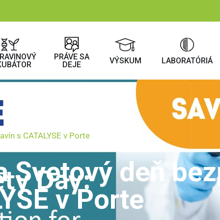
RAVINOVÝ
PRÁVE SA
VÝSKUM
LABORATÓRIÁ
KUBÁTOR
DEJE
avín s CATALYSE v Porte
 Svetový deň bez
YSE v Porte