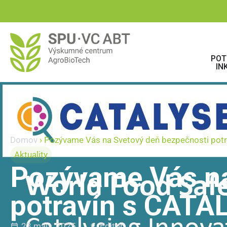
POT
IN
Domov
›
Pozývame Vás na Svetový deň bezpečnosti potr
Aktuality
Pozývame Vás na
potravín s CATAL
23 mája, 2025
Editor