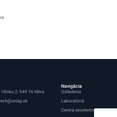
ko
Navigácia
. Hlinku 2, 949 76 Nitra
Oddelenia
tech@uniag.sk
Laboratóriá
Centrá excelentnosti