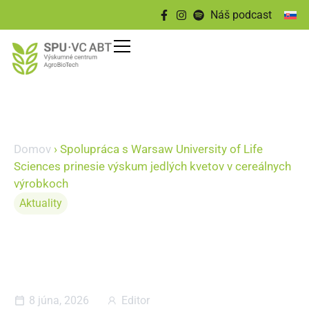
Náš podcast
Domov
›
Spolupráca s Warsaw University of Life
Sciences prinesie výskum jedlých kvetov v cereálnych
výrobkoch
Aktuality
Spolupráca s Warsaw
University of Life Sciences
prinesie výskum jedlých kvetov
v cereálnych výrobkoch
8 júna, 2026
Editor