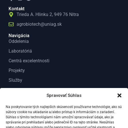
Kontakt
Trieda A. Hlinku 2, 949 76 Nitra
agrobiotech@uniag.sk
Navigácia
Oddelenia
Laboratóriá
Centrá excelentnosti
Projekty
Služby
O nás
Spravovať Súhlas
Kontakt
Na poskytovanie tých najlepších skúseností používame technológie, ako sú
Dokumenty
súbory cookie na ukladanie a/alebo prístup k informáciám o zariadení.
Všeobecné dokumenty
Súhlas s týmito technológiami nám umožní spracovávať údaje, ako je
správanie pri prehliadaní alebo jedinečné ID na tejto stránke. Nesúhlas
Dokumenty Pre odborných riešiteľov VC ABT
alebo odvolanie súhlasu môže nepriaznivo ovplyvniť určité vlastnosti a