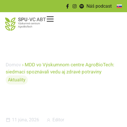
Náš podcast
Domov
›
MDD vo Výskumnom centre AgroBioTech:
siedmaci spoznávali vedu aj zdravé potraviny
Aktuality
MDD vo Výskumnom centre
AgroBioTech: siedmaci
spoznávali vedu aj zdravé
potraviny
11 júna, 2026
Editor