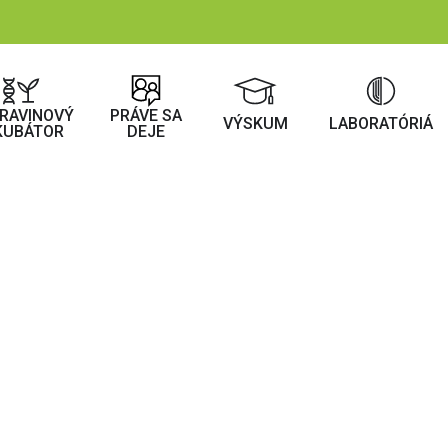
RAVINOVÝ
PRÁVE SA
VÝSKUM
LABORATÓRIÁ
KUBÁTOR
DEJE
rickom laboratóri