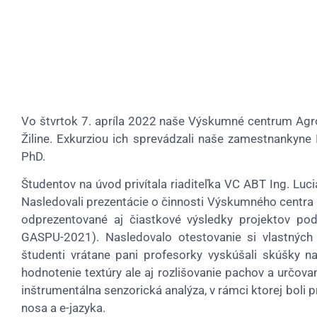
Vo štvrtok 7. apríla 2022 naše Výskumné centrum AgroB
Žiline. Exkurziou ich sprevádzali naše zamestnankyne I
PhD.
Študentov na úvod privítala riaditeľka VC ABT Ing. Luci
Nasledovali prezentácie o činnosti Výskumného centra 
odprezentované aj čiastkové výsledky projektov p
GASPU-2021). Nasledovalo otestovanie si vlastných
študenti vrátane pani profesorky vyskúšali skúšky na
hodnotenie textúry ale aj rozlišovanie pachov a určova
inštrumentálna senzorická analýza, v rámci ktorej boli
nosa a e-jazyka.