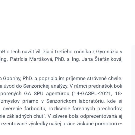
ioTech navštívili žiaci tretieho ročníka z Gymnázia v
ng. Patrícia Martišová, PhD. a Ing. Jana Štefániková,
a Gabríny, PhD. a popriala im príjemne strávené chvíle.
a úvod do Senzorickej analýzy. V rámci prednášok boli
odporených GA SPU agentúrou (14-GASPU-2021, 18-
 zmyslov priamo v Senzorickom laboratóriu, kde si
 overenie farbocitu, rozlíšenie farebných prechodov,
nie základných chutí. V závere bola odprezentovaná aj
 prezentované výsledky našej práce získané pomocou e-