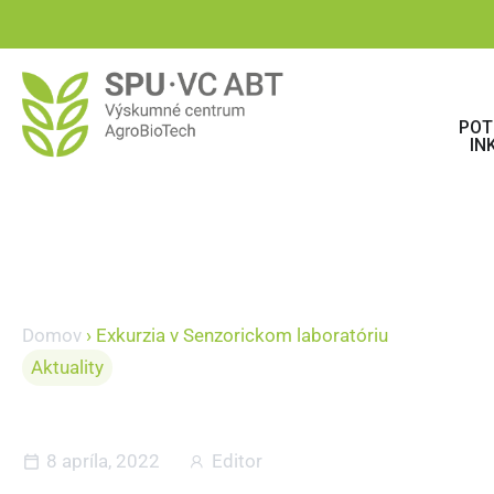
POT
IN
Domov
›
Exkurzia v Senzorickom laboratóriu
Aktuality
Exkurzia v Senzo
8 apríla, 2022
Editor