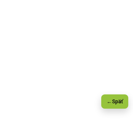
←
Späť