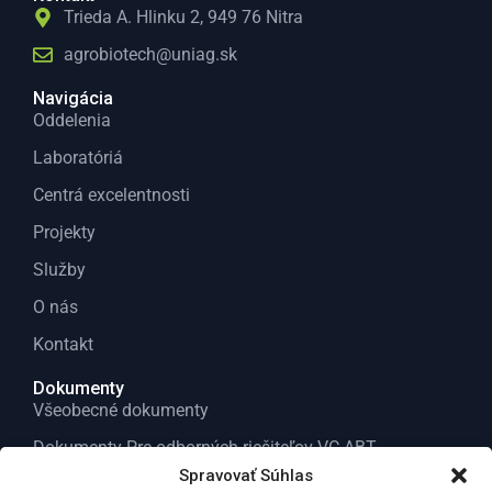
Trieda A. Hlinku 2, 949 76 Nitra
agrobiotech@uniag.sk
Navigácia
Oddelenia
Laboratóriá
Centrá excelentnosti
Projekty
Služby
O nás
Kontakt
Dokumenty
Všeobecné dokumenty
Dokumenty Pre odborných riešiteľov VC ABT
Spravovať Súhlas
Správy za vedu a výskum