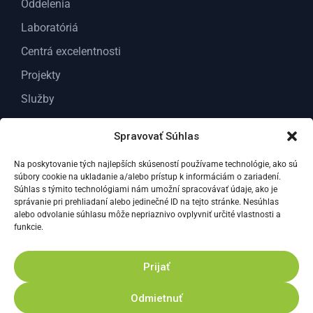
Oddelenia
Laboratóriá
Centrá excelentnosti
Projekty
Služby
O nás
Spravovať Súhlas
Kontakt
Na poskytovanie tých najlepších skúseností používame technológie, ako sú
Dokumenty
súbory cookie na ukladanie a/alebo prístup k informáciám o zariadení.
Všeobecné dokumenty
Súhlas s týmito technológiami nám umožní spracovávať údaje, ako je
správanie pri prehliadaní alebo jedinečné ID na tejto stránke. Nesúhlas
Dokumenty Pre odborných riešiteľov VC ABT
alebo odvolanie súhlasu môže nepriaznivo ovplyvniť určité vlastnosti a
funkcie.
Správy za vedu a výskum
Prijať
Zásady ochrany osobných údajov
Odmietnuť
Zásady používania súborov cookies