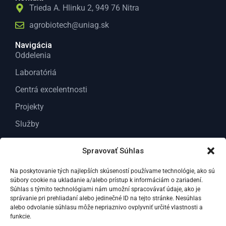
Trieda A. Hlinku 2, 949 76 Nitra
agrobiotech@uniag.sk
Navigácia
Oddelenia
Laboratóriá
Centrá excelentnosti
Projekty
Služby
O nás
Spravovať Súhlas
Kontakt
Na poskytovanie tých najlepších skúseností používame technológie, ako sú
Dokumenty
súbory cookie na ukladanie a/alebo prístup k informáciám o zariadení.
Všeobecné dokumenty
Súhlas s týmito technológiami nám umožní spracovávať údaje, ako je
správanie pri prehliadaní alebo jedinečné ID na tejto stránke. Nesúhlas
Dokumenty Pre odborných riešiteľov VC ABT
alebo odvolanie súhlasu môže nepriaznivo ovplyvniť určité vlastnosti a
funkcie.
Správy za vedu a výskum